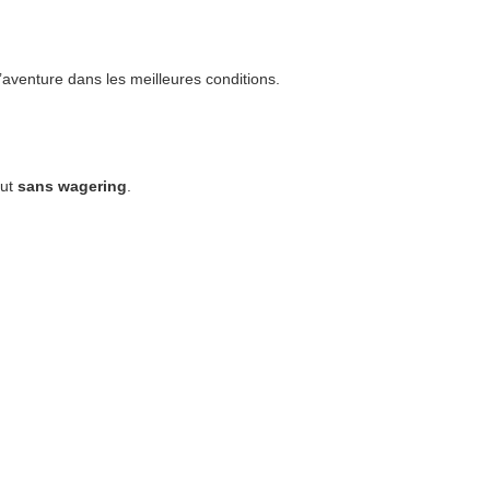
’aventure dans les meilleures conditions.
out
sans wagering
.