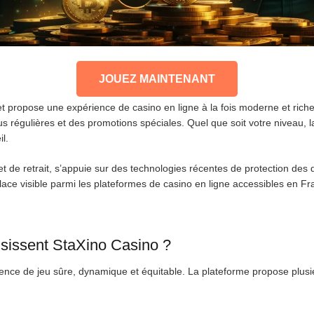
JOUEZ MAINTENANT
t propose une expérience de casino en ligne à la fois moderne et riche
 régulières et des promotions spéciales. Quel que soit votre niveau, la 
l.
t de retrait, s’appuie sur des technologies récentes de protection des
ce visible parmi les plateformes de casino en ligne accessibles en Fra
isissent StaXino Casino ?
rience de jeu sûre, dynamique et équitable. La plateforme propose plusie