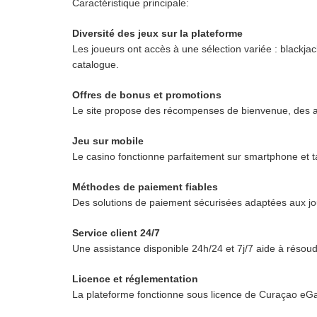
Caractéristique principale:
Diversité des jeux sur la plateforme
Les joueurs ont accès à une sélection variée : blackj
catalogue.
Offres de bonus et promotions
Le site propose des récompenses de bienvenue, des avant
Jeu sur mobile
Le casino fonctionne parfaitement sur smartphone et tabl
Méthodes de paiement fiables
Des solutions de paiement sécurisées adaptées aux jou
Service client 24/7
Une assistance disponible 24h/24 et 7j/7 aide à réso
Licence et réglementation
La plateforme fonctionne sous licence de Curaçao eGam