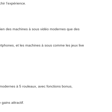
hir l’expérience.
i bien des machines à sous vidéo modernes que des
martphones, et les machines à sous comme les jeux live
modernes à 5 rouleaux, avec fonctions bonus,
gains attractif.