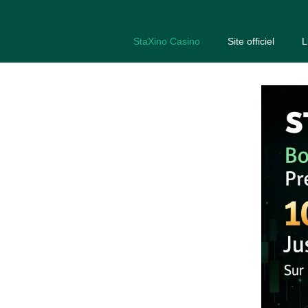
StaXino Casino
Site officiel
L