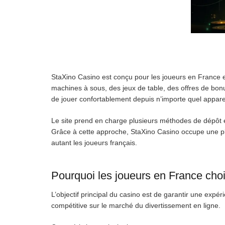
StaXino Casino est conçu pour les joueurs en France e
machines à sous, des jeux de table, des offres de bonus
de jouer confortablement depuis n’importe quel apparei
Le site prend en charge plusieurs méthodes de dépôt e
Grâce à cette approche, StaXino Casino occupe une pla
autant les joueurs français.
Pourquoi les joueurs en France cho
L’objectif principal du casino est de garantir une expé
compétitive sur le marché du divertissement en ligne.