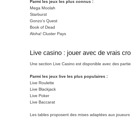
Parmi les jeux les plus connus :
Mega Moolah
Starburst
Gonzo’s Quest
Book of Dead
Aloha! Cluster Pays
Live casino : jouer avec de vrais cr
Une section Live Casino est disponible avec des parti
Parmi les jeux live les plus populaires :
Live Roulette
Live Blackjack
Live Poker
Live Baccarat
Les tables proposent des mises adaptées aux joueurs en