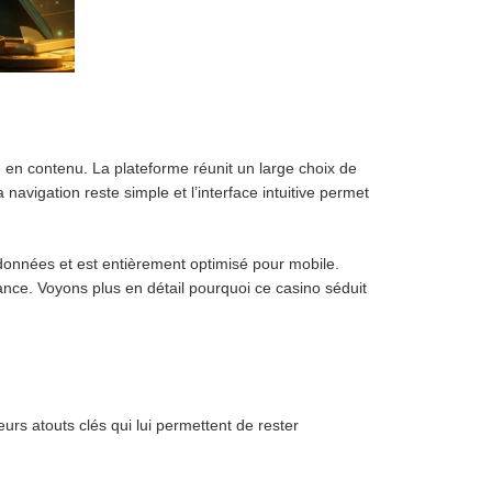
 en contenu. La plateforme réunit un large choix de
navigation reste simple et l’interface intuitive permet
 données et est entièrement optimisé pour mobile.
nce. Voyons plus en détail pourquoi ce casino séduit
urs atouts clés qui lui permettent de rester