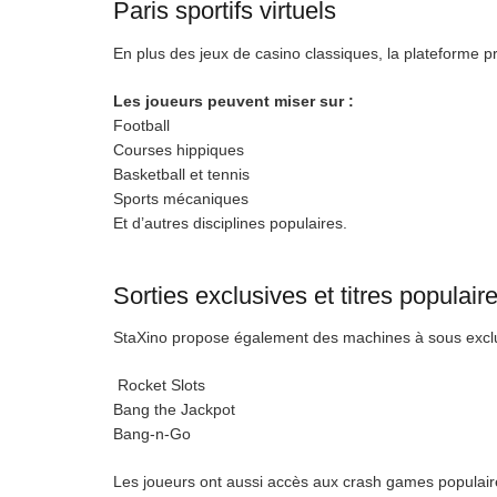
Paris sportifs virtuels
En plus des jeux de casino classiques, la plateforme pr
Les joueurs peuvent miser sur :
Football
Courses hippiques
Basketball et tennis
Sports mécaniques
Et d’autres disciplines populaires.
Sorties exclusives et titres populair
StaXino propose également des machines à sous exclusi
Rocket Slots
Bang the Jackpot
Bang-n-Go
Les joueurs ont aussi accès aux crash games populaire