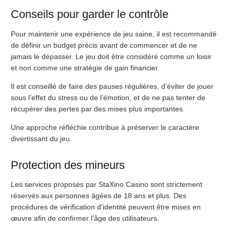
Conseils pour garder le contrôle
Pour maintenir une expérience de jeu saine, il est recommandé
de définir un budget précis avant de commencer et de ne
jamais le dépasser. Le jeu doit être considéré comme un loisir
et non comme une stratégie de gain financier.
Il est conseillé de faire des pauses régulières, d’éviter de jouer
sous l’effet du stress ou de l’émotion, et de ne pas tenter de
récupérer des pertes par des mises plus importantes.
Une approche réfléchie contribue à préserver le caractère
divertissant du jeu.
Protection des mineurs
Les services proposés par StaXino Casino sont strictement
réservés aux personnes âgées de 18 ans et plus. Des
procédures de vérification d’identité peuvent être mises en
œuvre afin de confirmer l’âge des utilisateurs.