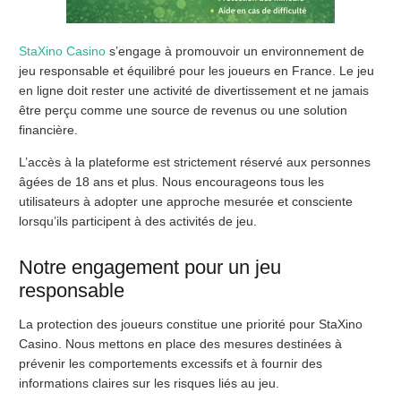
StaXino Casino
s’engage à promouvoir un environnement de
jeu responsable et équilibré pour les joueurs en France. Le jeu
en ligne doit rester une activité de divertissement et ne jamais
être perçu comme une source de revenus ou une solution
financière.
L’accès à la plateforme est strictement réservé aux personnes
âgées de 18 ans et plus. Nous encourageons tous les
utilisateurs à adopter une approche mesurée et consciente
lorsqu’ils participent à des activités de jeu.
Notre engagement pour un jeu
responsable
La protection des joueurs constitue une priorité pour StaXino
Casino. Nous mettons en place des mesures destinées à
prévenir les comportements excessifs et à fournir des
informations claires sur les risques liés au jeu.