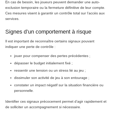
En cas de besoin, les joueurs peuvent demander une auto-
exclusion temporaire ou la fermeture définitive de leur compte.
Ces mesures visent à garantir un contrôle total sur l’accès aux
services.
Signes d’un comportement à risque
Il est important de reconnaître certains signaux pouvant
indiquer une perte de contrôle :
jouer pour compenser des pertes précédentes ;
dépasser le budget initialement fixé ;
ressentir une tension ou un stress lié au jeu ;
dissimuler son activité de jeu à son entourage ;
constater un impact négatif sur la situation financière ou
personnelle.
Identifier ces signaux précocement permet d’agir rapidement et
de solliciter un accompagnement si nécessaire.