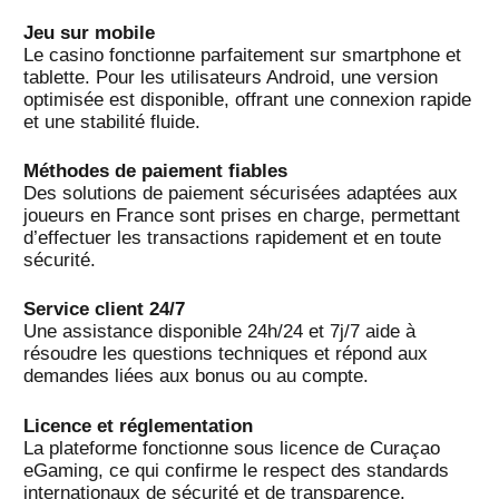
Jeu sur mobile
Le casino fonctionne parfaitement sur smartphone et
tablette. Pour les utilisateurs Android, une version
optimisée est disponible, offrant une connexion rapide
et une stabilité fluide.
Méthodes de paiement fiables
Des solutions de paiement sécurisées adaptées aux
joueurs en France sont prises en charge, permettant
d’effectuer les transactions rapidement et en toute
sécurité.
Service client 24/7
Une assistance disponible 24h/24 et 7j/7 aide à
résoudre les questions techniques et répond aux
demandes liées aux bonus ou au compte.
Licence et réglementation
La plateforme fonctionne sous licence de Curaçao
eGaming, ce qui confirme le respect des standards
internationaux de sécurité et de transparence.