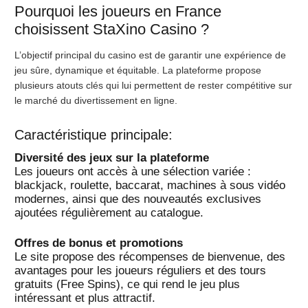
Pourquoi les joueurs en France
choisissent StaXino Casino ?
L’objectif principal du casino est de garantir une expérience de
jeu sûre, dynamique et équitable. La plateforme propose
plusieurs atouts clés qui lui permettent de rester compétitive sur
le marché du divertissement en ligne.
Caractéristique principale:
Diversité des jeux sur la plateforme
Les joueurs ont accès à une sélection variée :
blackjack, roulette, baccarat, machines à sous vidéo
modernes, ainsi que des nouveautés exclusives
ajoutées régulièrement au catalogue.
Offres de bonus et promotions
Le site propose des récompenses de bienvenue, des
avantages pour les joueurs réguliers et des tours
gratuits (Free Spins), ce qui rend le jeu plus
intéressant et plus attractif.