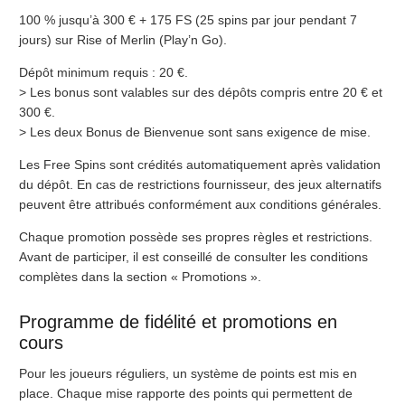
100 % jusqu’à 300 € + 175 FS (25 spins par jour pendant 7
jours) sur Rise of Merlin (Play’n Go).
Dépôt minimum requis : 20 €.
>
Les bonus sont valables sur des dépôts compris entre 20 € et
300 €.
>
Les deux Bonus de Bienvenue sont sans exigence de mise.
Les Free Spins sont crédités automatiquement après validation
du dépôt. En cas de restrictions fournisseur, des jeux alternatifs
peuvent être attribués conformément aux conditions générales.
Chaque promotion possède ses propres règles et restrictions.
Avant de participer, il est conseillé de consulter les conditions
complètes dans la section « Promotions ».
Programme de fidélité et promotions en
cours
Pour les joueurs réguliers, un système de points est mis en
place. Chaque mise rapporte des points qui permettent de