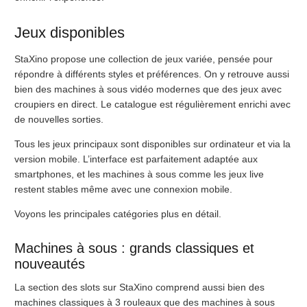
Jeux disponibles
StaXino propose une collection de jeux variée, pensée pour
répondre à différents styles et préférences. On y retrouve aussi
bien des machines à sous vidéo modernes que des jeux avec
croupiers en direct. Le catalogue est régulièrement enrichi avec
de nouvelles sorties.
Tous les jeux principaux sont disponibles sur ordinateur et via la
version mobile. L’interface est parfaitement adaptée aux
smartphones, et les machines à sous comme les jeux live
restent stables même avec une connexion mobile.
Voyons les principales catégories plus en détail.
Machines à sous : grands classiques et
nouveautés
La section des slots sur StaXino comprend aussi bien des
machines classiques à 3 rouleaux que des machines à sous