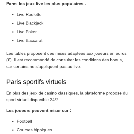
Parmi les jeux live les plus populaires :
Live Roulette
Live Blackjack
Live Poker
Live Baccarat
Les tables proposent des mises adaptées aux joueurs en euros
(€). Il est recommandé de consulter les conditions des bonus,
car certains ne s’appliquent pas au live.
Paris sportifs virtuels
En plus des jeux de casino classiques, la plateforme propose du
sport virtuel disponible 24/7.
Les joueurs peuvent miser sur :
Football
Courses hippiques