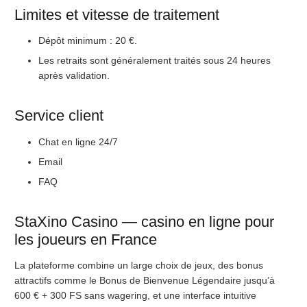
Limites et vitesse de traitement
Dépôt minimum : 20 €.
Les retraits sont généralement traités sous 24 heures
après validation.
Service client
Chat en ligne 24/7
Email
FAQ
StaXino Casino — casino en ligne pour
les joueurs en France
La plateforme combine un large choix de jeux, des bonus
attractifs comme le Bonus de Bienvenue Légendaire jusqu’à
600 € + 300 FS sans wagering, et une interface intuitive